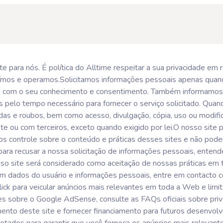
te para nós. É política do Alltime respeitar a sua privacidade e
ssuímos e operamos.Solicitamos informações pessoais apenas quan
is, com o seu conhecimento e consentimento. Também informamo
 pelo tempo necessário para fornecer o serviço solicitado. Qu
erdas e roubos, bem como acesso, divulgação, cópia, uso ou modi
e ou com terceiros, exceto quando exigido por lei.O nosso site p
os controle sobre o conteúdo e práticas desses sites e não pode
re para recusar a nossa solicitação de informações pessoais, ent
so site será considerado como aceitação de nossas práticas em t
om dados do usuário e informações pessoais, entre em contact
lick para veicular anúncios mais relevantes em toda a Web e li
ões sobre o Google AdSense, consulte as FAQs oficiais sobre pr
ento deste site e fornecer financiamento para futuros desenvolv