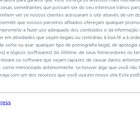
jetados para garantir que você forneça os anúncios mais relevan
oisas semelhantes que possam ser do seu interesse.Vários par
mitem ver se nossos clientes acessaram o site através de um d
permitir que nossos parceiros afiliados ofereçam qualquer prom
promete a fazer uso adequado dos conteúdos e da informação qu
er em atividades que sejam ilegais ou contrárias à boa fé a à or
e sorte ou azar, qualquer tipo de pornografia ilegal, de apologia
) e lógicos (softwares) do Alltime, de seus fornecedores ou terce
hardware ou software que sejam capazes de causar danos anteri
 como mencionado anteriormente, se houver algo que você não t
teraja com um dos recursos que você usa em nosso site.Esta polít
ress