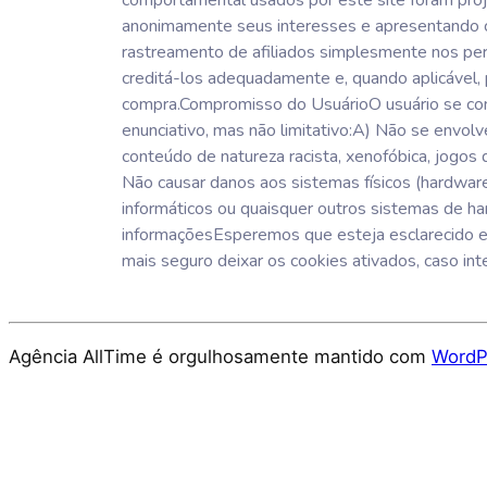
comportamental usados ​​por este site foram pro
anonimamente seus interesses e apresentando c
rastreamento de afiliados simplesmente nos per
creditá-los adequadamente e, quando aplicável, 
compra.Compromisso do UsuárioO usuário se com
enunciativo, mas não limitativo:A) Não se envolv
conteúdo de natureza racista, xenofóbica, jogos d
Não causar danos aos sistemas físicos (hardwares
informáticos ou quaisquer outros sistemas de 
informaçõesEsperemos que esteja esclarecido e,
mais seguro deixar os cookies ativados, caso in
Agência AllTime é orgulhosamente mantido com
WordP