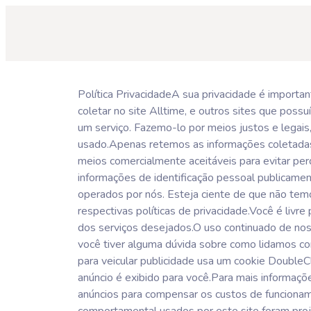
Política PrivacidadeA sua privacidade é importan
coletar no site Alltime, e outros sites que po
um serviço. Fazemo-lo por meios justos e lega
usado.Apenas retemos as informações coletadas
meios comercialmente aceitáveis ​​para evitar p
informações de identificação pessoal publicament
operados por nós. Esteja ciente de que não tem
respectivas políticas de privacidade.Você é liv
dos serviços desejados.O uso continuado de nos
você tiver alguma dúvida sobre como lidamos c
para veicular publicidade usa um cookie DoubleC
anúncio é exibido para você.Para mais informaç
anúncios para compensar os custos de funcionam