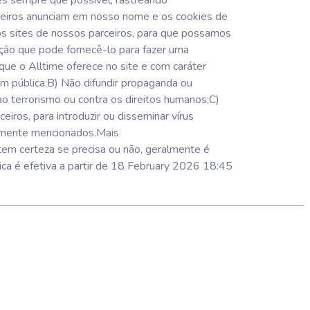
tes sempre que possível, rastreando
ceiros anunciam em nosso nome e os cookies de
os sites de nossos parceiros, para que possamos
oção que pode fornecê-lo para fazer uma
e o Alltime oferece no site e com caráter
dem pública;B) Não difundir propaganda ou
 ao terrorismo ou contra os direitos humanos;C)
iros, para introduzir ou disseminar vírus
ormente mencionados.Mais
em certeza se precisa ou não, geralmente é
ica é efetiva a partir de 18 February 2026 18:45