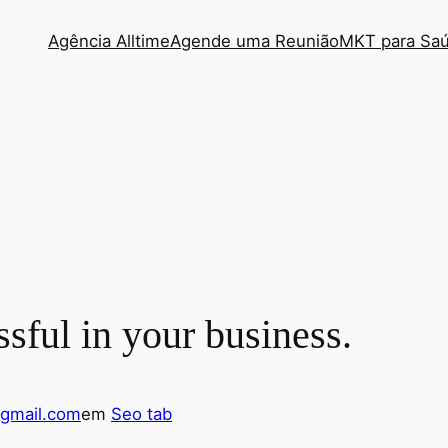
Agência Alltime
Agende uma Reunião
MKT para Sa
sful in your business.
@gmail.com
em
Seo tab