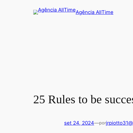
Agência AllTime
25 Rules to be succes
set 24, 2024
—
jrpiotto31
por