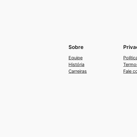
Sobre
Priva
Equipe
Políti
História
Termo
Carreiras
Fale c