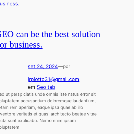
SEO can be the best solution
for business.
set 24, 2024
—
por
jrpiotto31@gmail.com
em
Seo tab
ed ut perspiciatis unde omnis iste natus error sit
oluptatem accusantium doloremque laudantium,
otam rem aperiam, eaque ipsa quae ab illo
nventore veritatis et quasi architecto beatae vitae
icta sunt explicabo. Nemo enim ipsam
oluptatem.