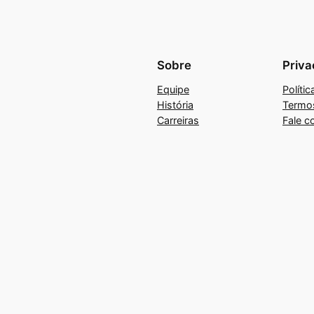
Sobre
Priva
Equipe
Políti
História
Termo
Carreiras
Fale c