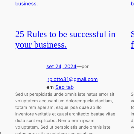
25 Rules to be successful in
your business.
set 24, 2024
—
por
jrpiotto31@gmail.com
em
Seo tab
Sed ut perspiciatis unde omnis iste natus error sit
S
voluptatem accusantium doloremquelaudantium,
v
totam rem aperiam, eaque ipsa quae ab illo
t
inventore veritatis et quasi architecto beatae vitae
i
dicta sunt explicabo. Nemo enim ipsam
d
voluptatem. Sed ut perspiciatis unde omnis iste
v
e
natus error sit voluptatem accusantium